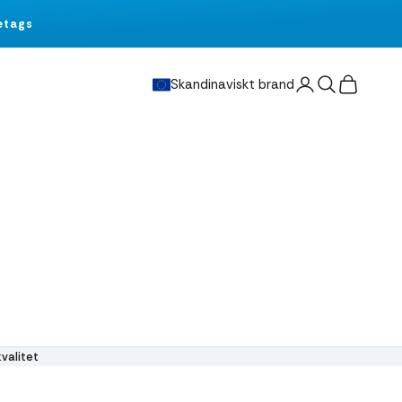
etags
Sök
Kundvagn
Skandinaviskt brand
valitet