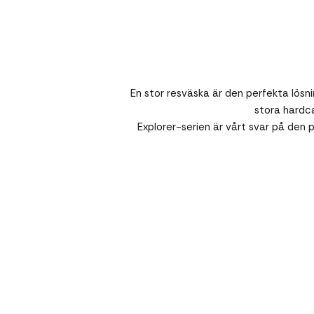
En stor resväska är den perfekta lösn
stora hardca
Explorer-serien är vårt svar på den p
Spara
26%