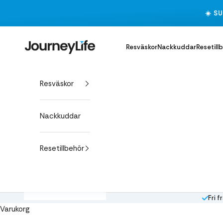
Hoppa till innehållet
☀️ S
Journeylife
Resväskor
Nackkuddar
Resetill
Resväskor
Nackkuddar
Resetillbehör
Fri f
Varukorg