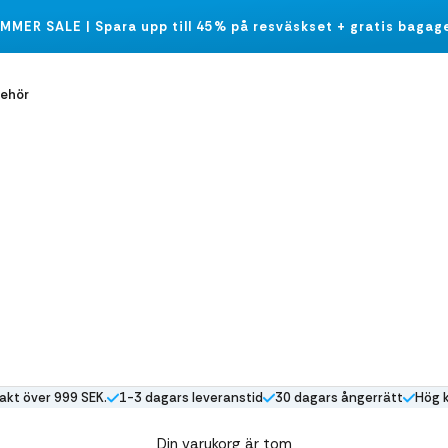
UMMER SALE | Spara upp till 45% på resväskset + gratis bagag
behör
rakt över 999 SEK.
1-3 dagars leveranstid
30 dagars ångerrätt
Hög k
Din varukorg är tom