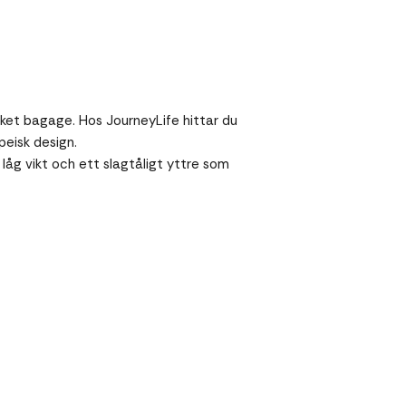
cket bagage. Hos JourneyLife hittar du
peisk design.
 låg vikt och ett slagtåligt yttre som
Spara
26%