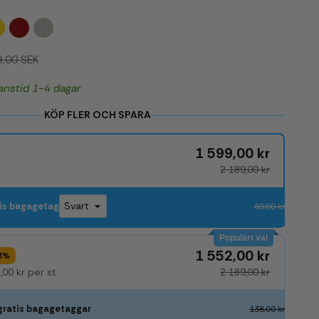
Gul
Röd
Champagne
9,00 SEK
ranstid 1-4 dagar
KÖP FLER OCH SPARA
1 599,00 kr
2 189,00 kr
is bagagetag
69,00 kr
Populärt val
1 552,00 kr
 3%
00 kr per st.
2 189,00 kr
 gratis bagagetaggar
138,00 kr