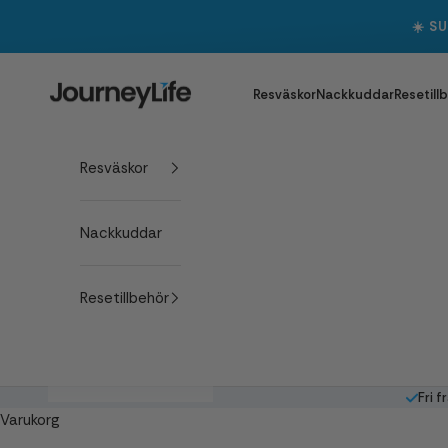
Hoppa till innehållet
☀️ S
Journeylife
Resväskor
Nackkuddar
Resetill
Resväskor
Nackkuddar
Resetillbehör
Fri f
Varukorg