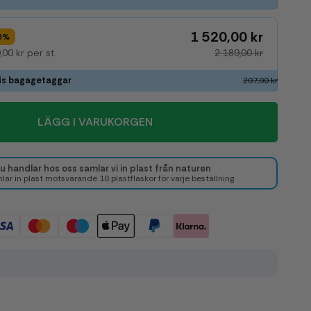
1 520,00 kr
 5%
00 kr per st.
2 189,00 kr
tis bagagetaggar
207,00 kr
LÄGG I VARUKORGEN