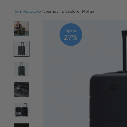
›
›
Hem
Resväskor
Journeylife Explorer Mellan
Spara
27%