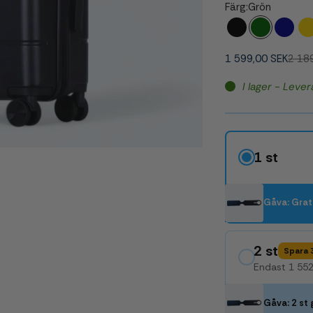
Färg:
Grön
Svart
Grön
Blå
1 599,00 SEK
2 18
I lager - Leve
1 st
Gåva: Grat
2 st
Spara
Endast 1 552,
Gåva: 2 st