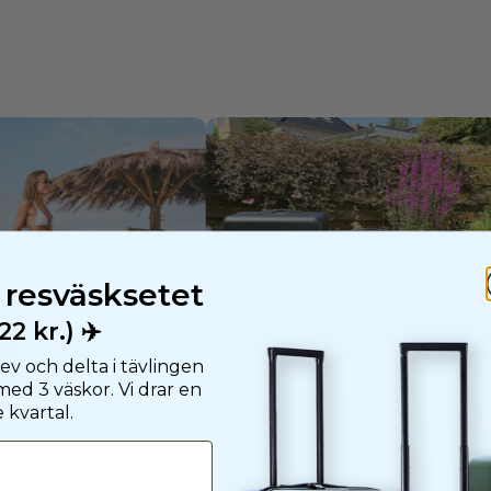
 resväsksetet
2 kr.) ✈️
ev och delta i tävlingen
med 3 väskor. Vi drar en
 kvartal.