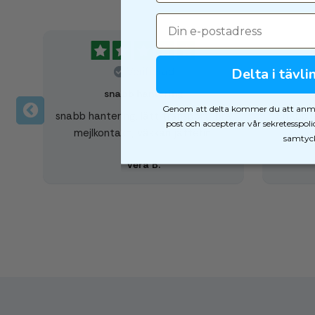
Verifierad
Delta i tävl
snabb hantering
Genom att delta kommer du att anmäla
snabb hantering, lätt transport, bra
Snabb l
post och accepterar vår sekretesspolic
mejlkontakt, väskan jättefin!
samtyc
Vera B.