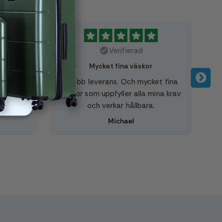
Verifierad
rer stor
Mycket fina väskor
esväskor
Snabb leverans. Och mycket fina
B
De känns
väskor som uppfyller alla mina krav
 smidiga
och verkar hållbara.
t men är
Michael
 Bra med
na färger
.