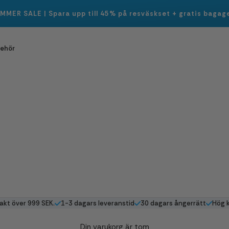
UMMER SALE | Spara upp till 45% på resväskset + gratis bagag
behör
rakt över 999 SEK.
1-3 dagars leveranstid
30 dagars ångerrätt
Hög k
Din varukorg är tom