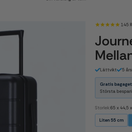
145
R
Journe
Mella
Lättvikt
5 år
Gratis bagaget
Största bespari
Storlek:
65 x 44,5 
Liten 55 cm