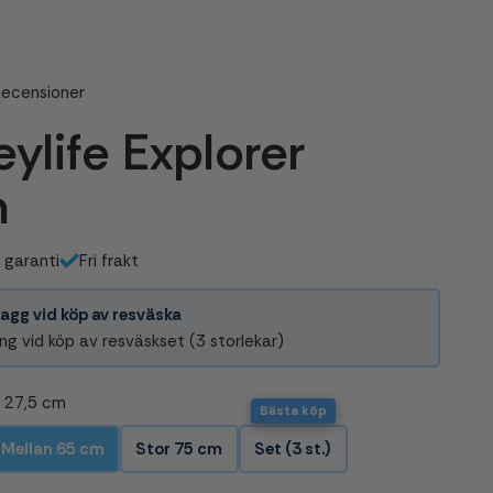
ecensioner
ylife Explorer
n
s garanti
Fri frakt
agg vid köp av resväska
ng vid köp av resväskset (3 storlekar)
x 27,5 cm
Mellan 65 cm
Stor 75 cm
Set (3 st.)