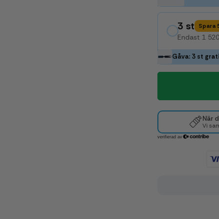
3 st
Spara
Endast 1 520,
Gåva: 3 st gra