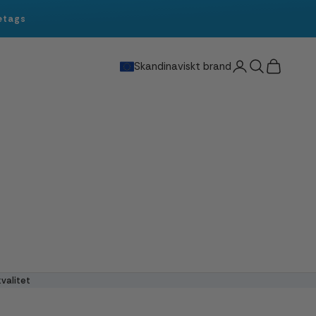
etags
Sök
Kundvagn
Skandinaviskt brand
valitet